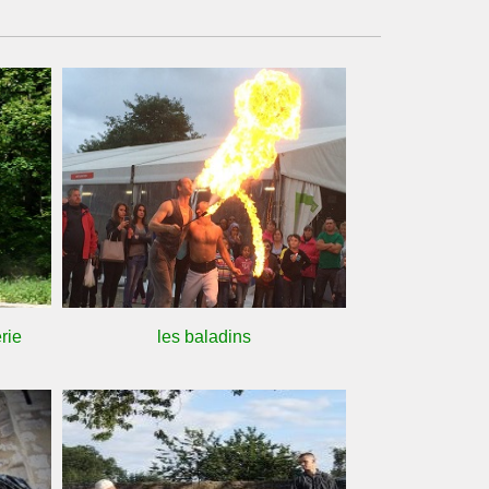
rie
les baladins